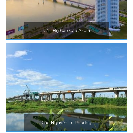
cạnh dòng sông Hàn thơ mộng.
Căn Hộ Cao Cấp Azura
Cầu Nguyễn Tri Phương
Cầu Nguyễn Tri Phương bắc qua
sông Cẩm Lệ, kết nối khu vực
trung tâm với khu vực Đông
Nam Thành phố Đà Nẵng.
Cầu Nguyễn Tri Phương