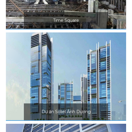
Time Square
Dự án Soliel Ánh Dương
Block 54 Tầng - Dự án Soliel Ánh
Dương
Bê Tông Đăng Hải nổ lực hết mình
cùng sự chuyển mình vươn lên
Dự án Soliel Ánh Dương