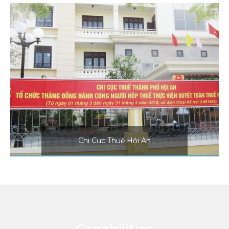
Chi Cục Thuế Hội An
Địa chỉ: 03 Lê Văn Hiến, Phường
Tân An, Thành phố Hội An, Quảng
Nam
Chi Cục Thuế Hội An
Capabilities