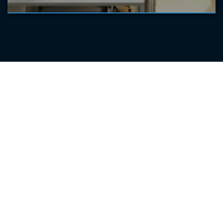
Why Lighthouse ?
Culture of intergrity
Optimized cost
through Value