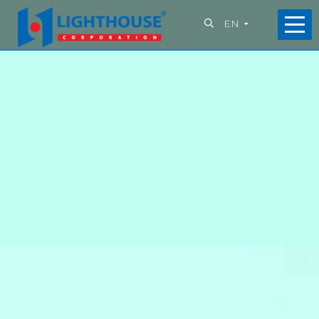
EN
Home
About
us
What
we
do
Projects
Capabilities
News