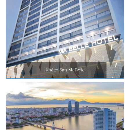
Khách Sạn MaBelle
Phối cảnh dự án khách sạn
MaBelle Hotel. Công trình tọa lạc
tại đường Võ Nguyên Giáp - Quận
Sơn Trà - TP. Đà Nẵng. Khách sạn
với thiết kế 25 tầng.
Khách Sạn MaBelle
Căn Hộ Cao Cấp Azura
Khu căn hộ Azura cao 34 tầng bao
gồm 225 căn hộ thương mại và căn
hộ duplex, nằm kiêu hãnh bên