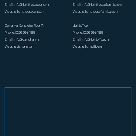
Email:
info@lighthousecons.vn
Email:
info@lighthousefurniture.vn
Website:
lighthousecons.vn
Website:
lighthousefurniture.vn
Dang Hai Concrete (Floor 7)
Lightoffice
Phone:
0236 3644888
Phone:
0236 3644888
Email:
info@danghai.vn
Email:
info@lightoffice.vn
Website:
danghai.vn
Website:
lightoffice.vn