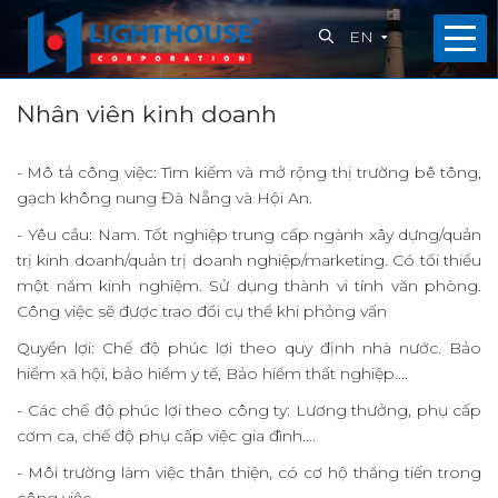
EN
Home
Nhân viên kinh doanh
About
- Mô tả công việc: Tìm kiếm và mở rộng thị trường bê tông,
us
gạch không nung Đà Nẵng và Hội An.
- Yêu cầu: Nam. Tốt nghiệp trung cấp ngành xây dựng/quản
What
trị kinh doanh/quản trị doanh nghiệp/marketing. Có tối thiểu
we
một năm kinh nghiệm. Sử dụng thành vi tính văn phòng.
Công việc sẽ được trao đổi cụ thể khi phỏng vấn
do
Quyền lợi: Chế độ phúc lợi theo quy định nhà nước. Bảo
Projects
hiểm xã hội, bảo hiểm y tế, Bảo hiểm thất nghiệp....
- Các chế độ phúc lợi theo công ty: Lương thưởng, phụ cấp
Capabilities
cơm ca, chế độ phụ cấp việc gia đình....
News
- Môi trường làm việc thân thiện, có cơ hộ thăng tiến trong