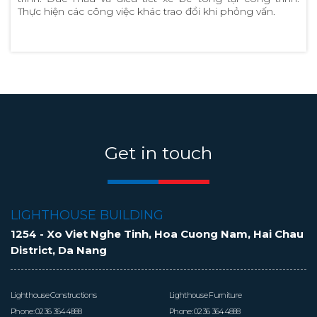
Thực hiện các công việc khác trao đổi khi phỏng vấn.
Get in touch
LIGHTHOUSE BUILDING
1254 - Xo Viet Nghe Tinh, Hoa Cuong Nam, Hai Chau
District, Da Nang
Lighthouse Constructions
Lighthouse Furniture
Phone:
0236 3644888
Phone:
0236 3644888