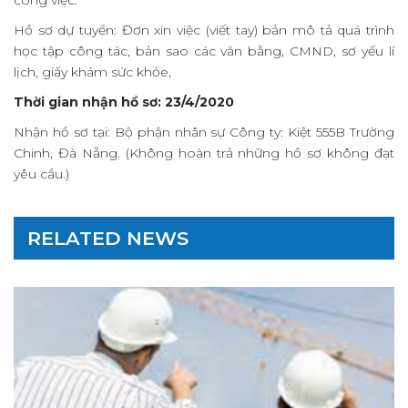
công việc.
Gallery
Hồ sơ dự tuyển: Đơn xin việc (viết tay) bản mô tả quá trình
Contact
học tập công tác, bản sao các văn bằng, CMND, sơ yếu lí
lịch, giấy khám sức khỏe,
Thời gian nhận hồ sơ: 23/4/2020
Nhận hồ sơ tại: Bộ phận nhân sự Công ty: Kiệt 555B Trường
Chinh, Đà Nẵng. (Không hoàn trả những hồ sơ không đạt
yêu cầu.)
RELATED NEWS