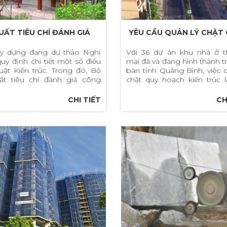
UẤT TIÊU CHÍ ĐÁNH GIÁ
YÊU CẦU QUẢN LÝ CHẶT
 TRÌNH KIẾN TRÚC CÓ
HOẠCH KIẾN TRÚC, CẢNH
y dựng đang dự thảo Nghị
Với 36 dự án khu nhà ở 
uy định chi tiết một số điều
mại đã và đang hình thành t
TRỊ
QUAN TẠI CÁC KHU NHÀ 
uật Kiến trúc. Trong đó, Bộ
bàn tỉnh Quảng Bình, việc q
THƯƠNG MẠI Ở QUẢNG B
ất tiêu chí đánh giá công
chặt quy hoạch kiến trúc l
iến trúc có giá trị.
cấp thiết mà nhà quản lý cầ
hành.
CHI TIẾT
CH