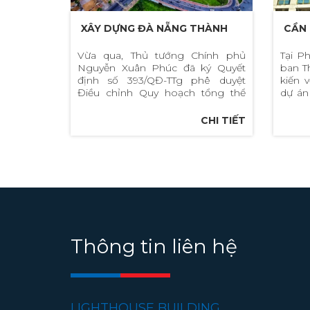
XÂY DỰNG ĐÀ NẴNG THÀNH
CẦN 
TRUNG TÂM KINH TẾ - XÃ HỘI
QUY
Vừa qua, Thủ tướng Chính phủ
Tại P
Nguyễn Xuân Phúc đã ký Quyết
ban T
LỚN CỦA CẢ NƯỚC
định số 393/QĐ-TTg phê duyệt
kiến 
Điều chỉnh Quy hoạch tổng thể
dự án
phát triển kinh tế - xã hội thành
số điề
phố Đà Nẵng đến năm 2020, tầm
CHI TIẾT
nhìn đến năm 2030
Thông tin liên hệ
LIGHTHOUSE BUILDING