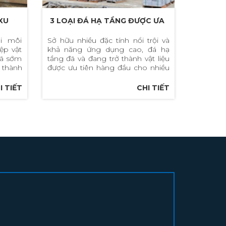
XU
3 LOẠI ĐÁ HẠ TẦNG ĐƯỢC ƯA
ÀNH
CHUỘNG HÀNG ĐẦU TRÊN THỊ
ới môi
Sở hữu nhiều đặc tính nổi trội và
ệp vật
khả năng ứng dụng cao, đá hạ
TRƯỜNG
đã sớm
tầng đã và đang trở thành vật liệu
 thành
được ưu tiên hàng đầu cho nhiều
công trình lớn.
I TIẾT
CHI TIẾT