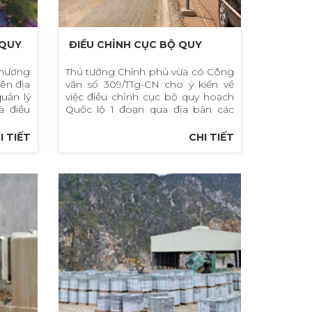
 QUY
ĐIỀU CHỈNH CỤC BỘ QUY
HOẠCH QUỐC LỘ 1
thương
Thủ tướng Chính phủ vừa có Công
rên địa
văn số 309/TTg-CN cho ý kiến về
Ở
uản lý
việc điều chỉnh cục bộ quy hoạch
ÌNH
à điều
Quốc lộ 1 đoạn qua địa bàn các
n tiến
tỉnh: Sóc Trăng, Bạc Liêu, Cà Mau.
I TIẾT
CHI TIẾT