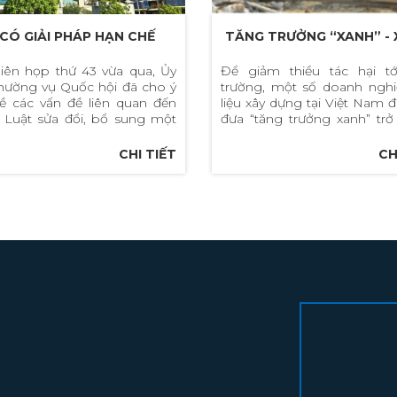
CÓ GIẢI PHÁP HẠN CHẾ
TĂNG TRƯỞNG “XANH” - 
 HOẠCH “TREO”
HƯỚNG TẤT YẾU CỦA NG
hiên họp thứ 43 vừa qua, Ủy
Để giảm thiểu tác hại t
hường vụ Quốc hội đã cho ý
trường, một số doanh nghi
VẬT LIỆU XÂY DỰNG
về các vấn đề liên quan đến
liệu xây dựng tại Việt Nam 
 Luật sửa đổi, bổ sung một
đưa “tăng trưởng xanh” trở
u của Luật Xây dựng.
định hướng
CHI TIẾT
CH