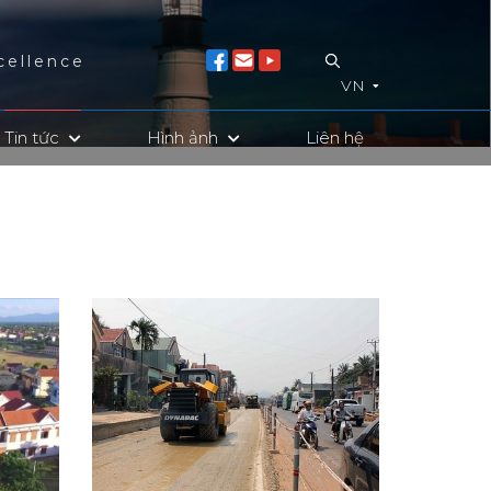
cellence
VN
Tin tức
Hình ảnh
Liên hệ