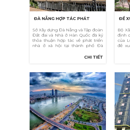
ĐÀ NẴNG HỢP TÁC PHÁT
ĐỀ X
TRIỂN VỚI HÀN QUỐC TRONG
CÔNG
Sở Xây dựng Đà Nẵng và Tập đoàn
Bộ Xâ
Đất đai và Nhà ở Hàn Quốc đã ký
định q
LĨNH VỰC NHÀ Ở XÃ HỘI
GIÁ 
thỏa thuận hợp tác về phát triển
của L
nhà ở xã hội tại thành phố Đà
đề xu
Nẵng.
trình k
CHI TIẾT